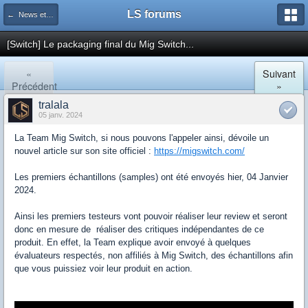
LS forums
← News et actualités postées sur LS
[Switch] Le packaging final du Mig Switch...
«
Suivant
Précédent
»
tralala
05 janv. 2024
La Team Mig Switch, si nous pouvons l'appeler ainsi, dévoile un
nouvel article sur son site officiel :
https://migswitch.com/
Les premiers échantillons (samples) ont été envoyés hier, 04 Janvier
2024.
Ainsi les premiers testeurs vont pouvoir réaliser leur review et seront
donc en mesure de réaliser des critiques indépendantes de ce
produit. En effet, la Team explique avoir envoyé à quelques
évaluateurs respectés, non affiliés à Mig Switch, des échantillons afin
que vous puissiez voir leur produit en action.