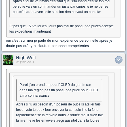
Après a toi de voir mais c'est vrai que l'emunand c'est le top moi
perso je vais en commander un juste par curiosité je ne pense
pas m'attarder avec cette solution rien ne vaut un bon cfw.
Et pas que LS Atelier d'ailleurs pas mal de poseur de puces accepte
les expéditions maintenant
oui c'est sur moi je parle de mon expérience personnelle après je
doute pas qu'il y ai d'autres personne compétentes.
NightWolf
05 janv. 2024
Pareil j'en prend un pour l' OLED du gamin car
dans ma région pas un poseur de puce pour OLED
à ma connaissance
Apres si tu as besoin d'un poseur de puce ls atelier fais
les envoie tu peux leur envoyer ta console il te la fond
rapidement et te la renvoie dans la foulée moi il m'on fait
la mienne je les envoyé et reçu aussitôt dans la foulée.