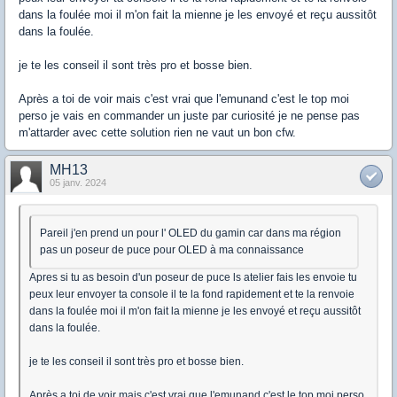
dans la foulée moi il m'on fait la mienne je les envoyé et reçu aussitôt
dans la foulée.
je te les conseil il sont très pro et bosse bien.
Après a toi de voir mais c'est vrai que l'emunand c'est le top moi
perso je vais en commander un juste par curiosité je ne pense pas
m'attarder avec cette solution rien ne vaut un bon cfw.
MH13
05 janv. 2024
Pareil j'en prend un pour l' OLED du gamin car dans ma région
pas un poseur de puce pour OLED à ma connaissance
Apres si tu as besoin d'un poseur de puce ls atelier fais les envoie tu
peux leur envoyer ta console il te la fond rapidement et te la renvoie
dans la foulée moi il m'on fait la mienne je les envoyé et reçu aussitôt
dans la foulée.
je te les conseil il sont très pro et bosse bien.
Après a toi de voir mais c'est vrai que l'emunand c'est le top moi perso