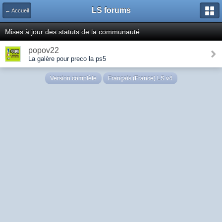
LS forums
← Accueil
Mises à jour des statuts de la communauté
popov22
La galère pour preco la ps5
Version complète
Français (France) LS v4