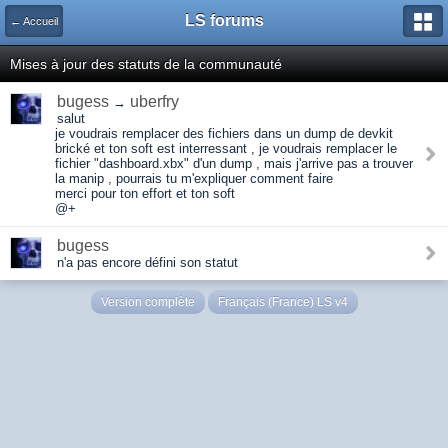
LS forums
← Accueil
Mises à jour des statuts de la communauté
bugess
uberfry
→
salut
je voudrais remplacer des fichiers dans un dump de devkit
brické et ton soft est interressant , je voudrais remplacer le
fichier "dashboard.xbx" d'un dump , mais j'arrive pas a trouver
la manip , pourrais tu m'expliquer comment faire
merci pour ton effort et ton soft
@+
bugess
n'a pas encore défini son statut
Version complète
Français (France) LS v4