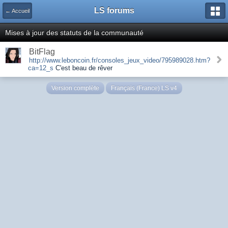
LS forums
← Accueil
Mises à jour des statuts de la communauté
BitFlag
http://www.leboncoin.fr/consoles_jeux_video/795989028.htm?
ca=12_s
C'est beau de rêver
Version complète
Français (France) LS v4