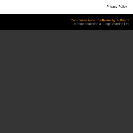
Privacy Policy
Community Forum Software by IP.Board
Licence accordée à : Logic Sunrise Ltd