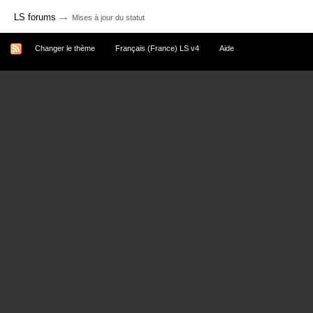
→
LS forums
Mises à jour du statut
Changer le thème
Français (France) LS v4
Aide