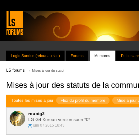
Logic-Sunrise (retour au site)
Forums
Membres
Petites a
→
LS forums
Mises à jour du statut
Mises à jour des statuts de la commu
Toutes les mises à jour
Flux du profil du membre
Mise à jour 
roubig2
LG G4 Korean version soon *0*
juin 07 2015 18:43