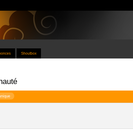
nnonces
Shoutbox
nauté
unique