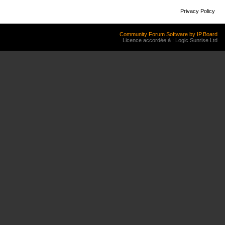
Privacy Policy
Community Forum Software by IP.Board
Licence accordée à : Logic Sunrise Ltd