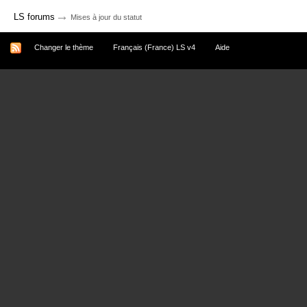
→
LS forums
Mises à jour du statut
Changer le thème
Français (France) LS v4
Aide