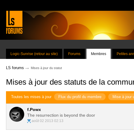
Logic-Sunrise (retour au site)
Forums
Membres
Petites a
→
LS forums
Mises à jour du statut
Mises à jour des statuts de la commu
Toutes les mises à jour
Flux du profil du membre
Mise à jour 
f.Powx
The resurrection is beyond the door
août 02 2013 02:13