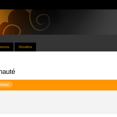
nnonces
Shoutbox
nauté
unique