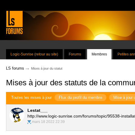
Logic-Sunrise (retour au site)
Forums
Membres
Petites a
→
LS forums
Mises à jour du statut
Mises à jour des statuts de la commu
Toutes les mises à jour
Flux du profil du membre
Mise à jour 
Lestat___
http://www.logic-sunrise.com/forums/topic/95538-instal
mars 18 2022 22:39