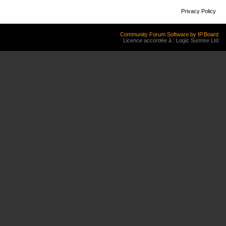
Privacy Policy
Community Forum Software by IP.Board
Licence accordée à : Logic Sunrise Ltd