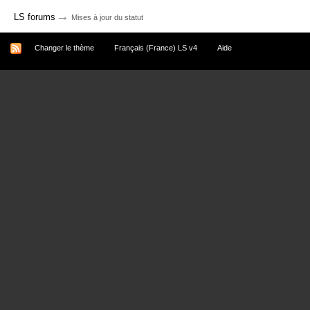
→
LS forums
Mises à jour du statut
Changer le thème
Français (France) LS v4
Aide