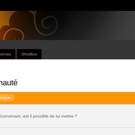
nnonces
Shoutbox
nauté
unique
onvenant, est il possible de lui mettre ?