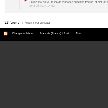
Envois moi en MP le lien de l'annonce ou tu t'es trompé, et met ton
avril 25 2014 14:02
→
LS forums
Mises à jour du statut
Changer le thème
Français (France) LS v4
Aide