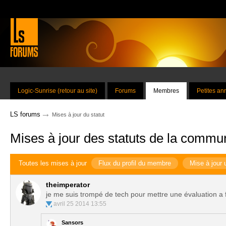
Logic-Sunrise (retour au site)
Forums
Membres
Petites a
→
LS forums
Mises à jour du statut
Mises à jour des statuts de la commu
Toutes les mises à jour
Flux du profil du membre
Mise à jour 
theimperator
je me suis trompé de tech pour mettre une évaluation a fc
avril 25 2014 13:55
Sansors