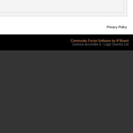
Privacy Policy
Community Forum Software by IP.Board
Licence accordée à : Logic Sunrise Ltd