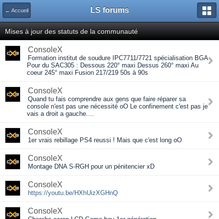
LS forums
← Accueil
Mises à jour des statuts de la communauté
ConsoleX
Formation institut de soudure IPC7711/7721 spécialisation BGA
Pour du SAC305 : Dessous 220° maxi Dessus 260° maxi Au
coeur 245° maxi Fusion 217/219 50s à 90s
ConsoleX
Quand tu fais comprendre aux gens que faire réparer sa
console n'est pas une nécessité oO Le confinement c'est pas je
vais a droit a gauche....
ConsoleX
1er vrais rebillage PS4 reussi ! Mais que c'est long oO
ConsoleX
Montage DNA S-RGH pour un pénitencier xD
ConsoleX
https://youtu.be/HXhUizXGHnQ
ConsoleX