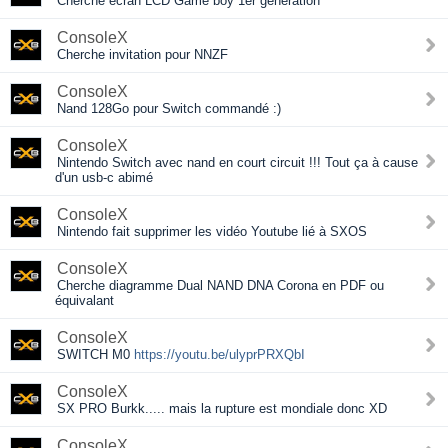
Cherche ecran LCD Game boy 1er génération
ConsoleX
Cherche invitation pour NNZF
ConsoleX
Nand 128Go pour Switch commandé :)
ConsoleX
Nintendo Switch avec nand en court circuit !!! Tout ça à cause
d'un usb-c abimé
ConsoleX
Nintendo fait supprimer les vidéo Youtube lié à SXOS
ConsoleX
Cherche diagramme Dual NAND DNA Corona en PDF ou
équivalant
ConsoleX
SWITCH M0
https://youtu.be/ulyprPRXQbI
ConsoleX
SX PRO Burkk..... mais la rupture est mondiale donc XD
ConsoleX