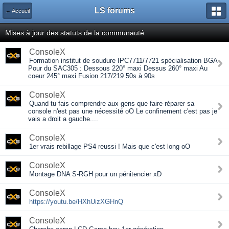
LS forums
← Accueil
Mises à jour des statuts de la communauté
ConsoleX
Formation institut de soudure IPC7711/7721 spécialisation BGA
Pour du SAC305 : Dessous 220° maxi Dessus 260° maxi Au
coeur 245° maxi Fusion 217/219 50s à 90s
ConsoleX
Quand tu fais comprendre aux gens que faire réparer sa
console n'est pas une nécessité oO Le confinement c'est pas je
vais a droit a gauche....
ConsoleX
1er vrais rebillage PS4 reussi ! Mais que c'est long oO
ConsoleX
Montage DNA S-RGH pour un pénitencier xD
ConsoleX
https://youtu.be/HXhUizXGHnQ
ConsoleX