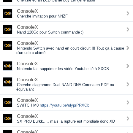
Cherche ecran LCD Game boy 1er génération
ConsoleX
Cherche invitation pour NNZF
ConsoleX
Nand 128Go pour Switch commandé :)
ConsoleX
Nintendo Switch avec nand en court circuit !!! Tout ça à cause
d'un usb-c abimé
ConsoleX
Nintendo fait supprimer les vidéo Youtube lié à SXOS
ConsoleX
Cherche diagramme Dual NAND DNA Corona en PDF ou
équivalant
ConsoleX
SWITCH M0
https://youtu.be/ulyprPRXQbI
ConsoleX
SX PRO Burkk..... mais la rupture est mondiale donc XD
ConsoleX