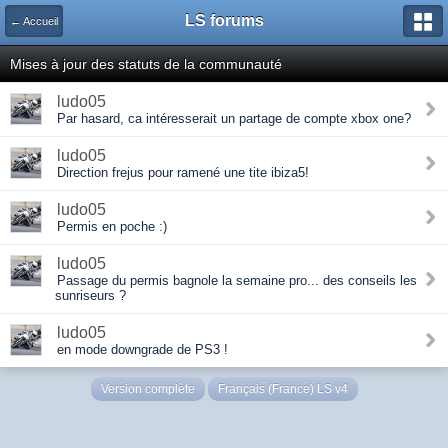
LS forums
← Accueil
Mises à jour des statuts de la communauté
ludo05
Par hasard, ca intéresserait un partage de compte xbox one?
ludo05
Direction frejus pour ramené une tite ibiza5!
ludo05
Permis en poche :)
ludo05
Passage du permis bagnole la semaine pro... des conseils les
sunriseurs ?
ludo05
en mode downgrade de PS3 !
Version complète
Français (France) LS v4