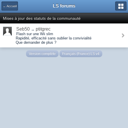
LS forums
← Accueil
Mises à jour des statuts de la communauté
Seb50
ptitgrec
→
Flash sur une Wii slim
Rapidité, efficacité sans oublier la convivialité
Que demander de plus ?
Version complète
Français (France) LS v4