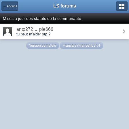
LS forums
← Accueil
Mises à jour des statuts de la communauté
anto272
ple666
→
tu peut m'aider stp ?
Version complète
Français (France) LS v4