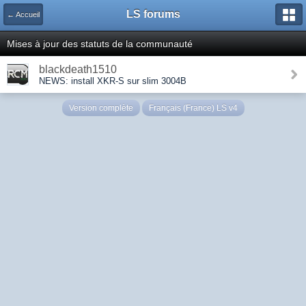
LS forums
← Accueil
Mises à jour des statuts de la communauté
blackdeath1510
NEWS: install XKR-S sur slim 3004B
Version complète
Français (France) LS v4