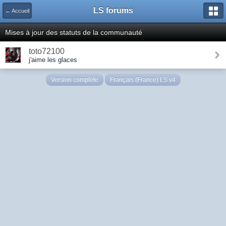
LS forums
← Accueil
Mises à jour des statuts de la communauté
toto72100
j'aime les glaces
Version complète
Français (France) LS v4