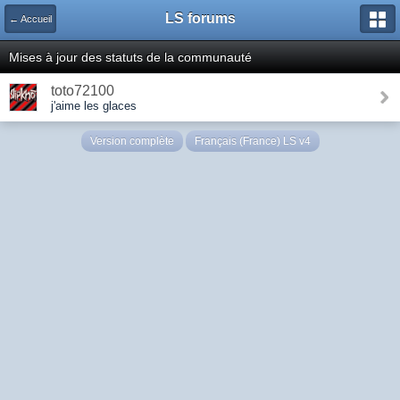
LS forums
← Accueil
Mises à jour des statuts de la communauté
toto72100
j'aime les glaces
Version complète
Français (France) LS v4