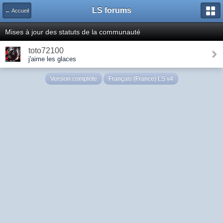
LS forums
← Accueil
Mises à jour des statuts de la communauté
toto72100
j'aime les glaces
Version complète
Français (France) LS v4