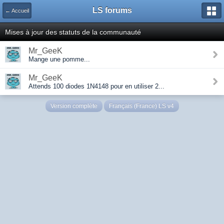
LS forums
← Accueil
Mises à jour des statuts de la communauté
Mr_GeeK
Mange une pomme...
Mr_GeeK
Attends 100 diodes 1N4148 pour en utiliser 2...
Version complète
Français (France) LS v4