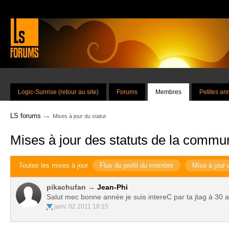
Logic-Sunrise (retour au site)
Forums
Membres
Petites a
→
LS forums
Mises à jour du statut
Mises à jour des statuts de la commu
Toutes les mises à jour
Flux du profil du membre
Mise à jour 
pikachufan →
Jean-Phi
Salut mec bonne année je suis intereC par ta jtag à 30 
janv. 02 2011 18:15