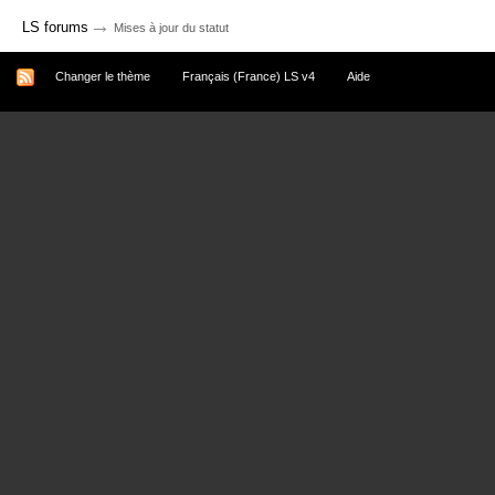
→
LS forums
Mises à jour du statut
Changer le thème
Français (France) LS v4
Aide