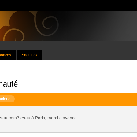
nnonces
Shoutbox
nauté
unique
as-tu msn? es-tu à Paris, merci d'avance.