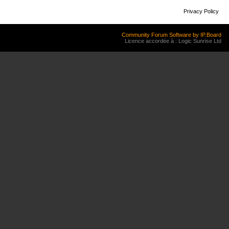
Privacy Policy
Community Forum Software by IP.Board
Licence accordée à : Logic Sunrise Ltd