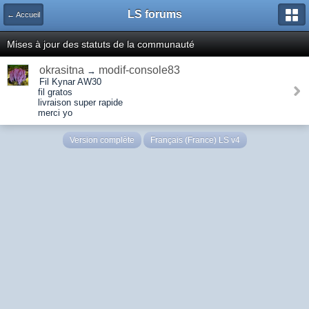
LS forums
← Accueil
Mises à jour des statuts de la communauté
okrasitna
modif-console83
→
Fil Kynar AW30
fil gratos
livraison super rapide
merci yo
Version complète
Français (France) LS v4