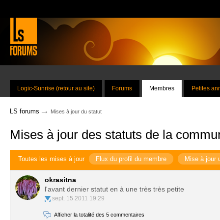
Logic-Sunrise (retour au site)
Forums
Membres
Petites a
→
LS forums
Mises à jour du statut
Mises à jour des statuts de la commu
Toutes les mises à jour
Flux du profil du membre
Mise à jour 
okrasitna
l'avant dernier statut en à une très très petite
sept. 15 2011 19:29
Afficher la totalité des 5 commentaires