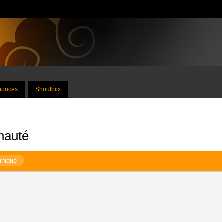
nnonces
Shoutbox
nauté
unique