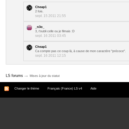
Cheap1
2 fois.
sept. 15 2011 21:55
_n3o_
3, t'oubli celle ou je filmais :D
sept. 16 2011 03:45
Cheap1
Ca compte pas ce coup là, à cause de mon caractére "précoce".
sept. 16 2011 12:15
→
LS forums
Mises à jour du statut
Changer le thème
Français (France) LS v4
Aide