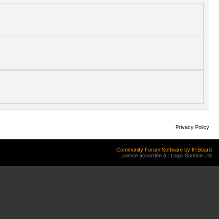
Privacy Policy
Community Forum Software by IP.Board
Licence accordée à : Logic Sunrise Ltd