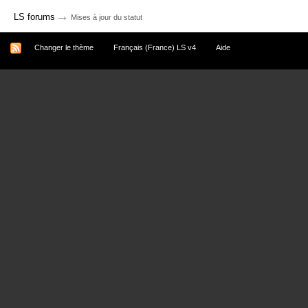
→
LS forums
Mises à jour du statut
Changer le thème
Français (France) LS v4
Aide