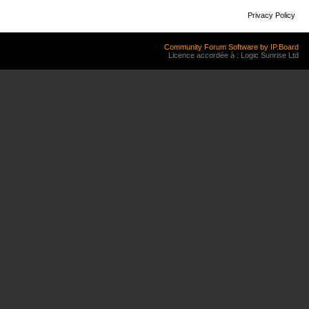
Privacy Policy
Community Forum Software by IP.Board
Licence accordée à : Logic Sunrise Ltd