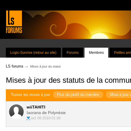
Logic-Sunrise (retour au site)
Forums
Membres
Petites a
→
LS forums
Mises à jour du statut
Mises à jour des statuts de la commu
Toutes les mises à jour
Flux du profil du membre
Mise à jour 
wiiTAHITI
Iaorana de Polynésie
oct. 06 2010 01:39