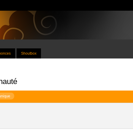
nnonces
Shoutbox
nauté
unique