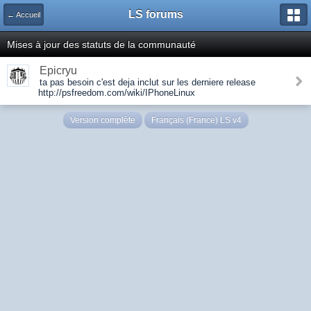
LS forums
← Accueil
Mises à jour des statuts de la communauté
Epicryu
ta pas besoin c'est deja inclut sur les derniere release
http://psfreedom.com/wiki/IPhoneLinux
Version complète
Français (France) LS v4