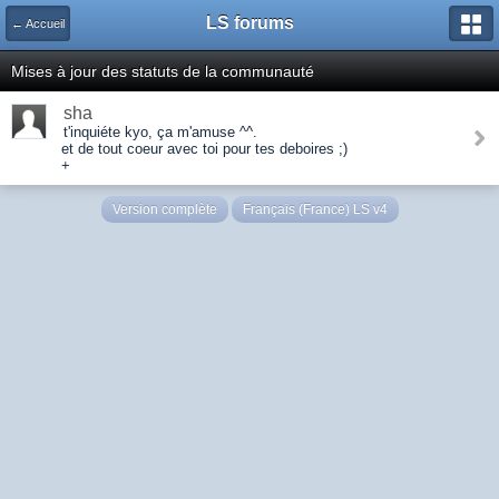
LS forums
← Accueil
Mises à jour des statuts de la communauté
sha
t'inquiéte kyo, ça m'amuse ^^.
et de tout coeur avec toi pour tes deboires ;)
+
Version complète
Français (France) LS v4