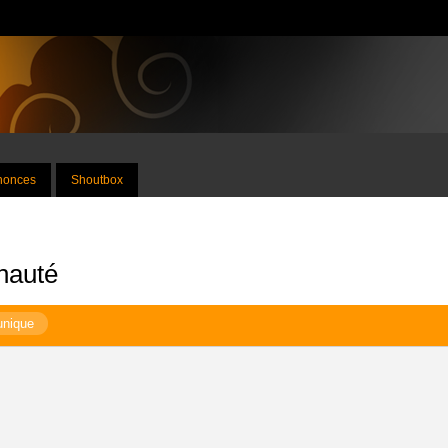
nnonces
Shoutbox
nauté
unique