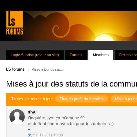
Logic-Sunrise (retour au site)
Forums
Membres
Petites a
→
LS forums
Mises à jour du statut
Mises à jour des statuts de la commu
Toutes les mises à jour
Flux du profil du membre
Mise à jour 
sha
t'inquiéte kyo, ça m'amuse ^^.
et de tout coeur avec toi pour tes deboires ;)
+
mai 11 2011 13:08