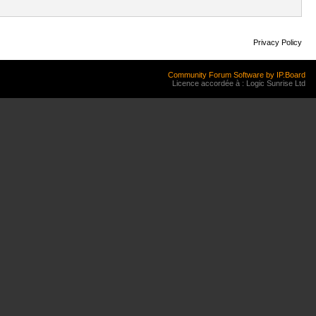
Privacy Policy
Community Forum Software by IP.Board
Licence accordée à : Logic Sunrise Ltd