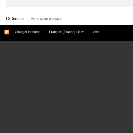
→
LS forums
Mises à jour du statut
Changer le thème
Français (France) LS v4
Aide