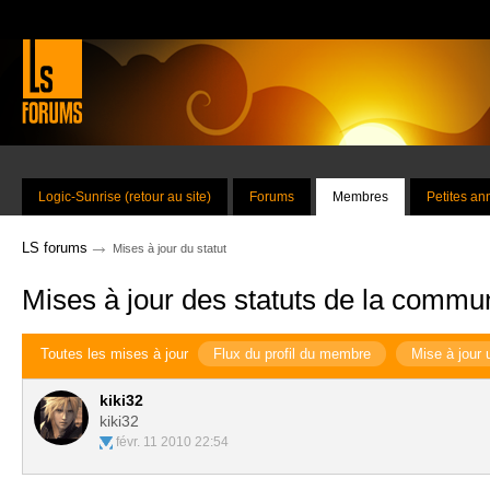
Logic-Sunrise (retour au site)
Forums
Membres
Petites a
→
LS forums
Mises à jour du statut
Mises à jour des statuts de la commu
Toutes les mises à jour
Flux du profil du membre
Mise à jour 
kiki32
kiki32
févr. 11 2010 22:54