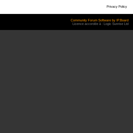
Privacy Policy
Community Forum Software by IP.Board
Licence accordée à : Logic Sunrise Ltd