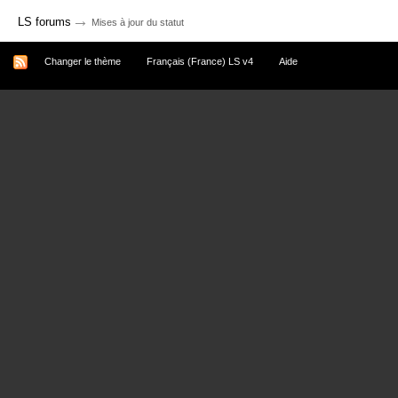
→
LS forums
Mises à jour du statut
Changer le thème
Français (France) LS v4
Aide