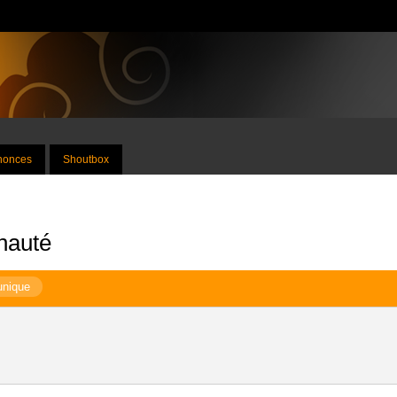
nnonces
Shoutbox
nauté
unique