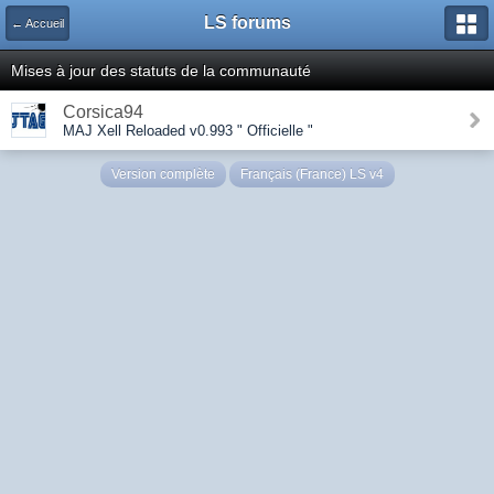
LS forums
← Accueil
Mises à jour des statuts de la communauté
Corsica94
MAJ Xell Reloaded v0.993 " Officielle "
Version complète
Français (France) LS v4