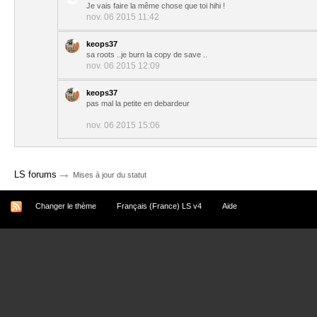
Je vais faire la même chose que toi hihi !
nov. 06 2015 11:42
keops37
sa roots ..je burn la copy de save ..
nov. 06 2015 12:09
keops37
pas mal la petite en debardeur
nov. 06 2015 15:06
→
LS forums
Mises à jour du statut
Changer le thème
Français (France) LS v4
Aide