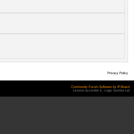
Privacy Policy
Community Forum Software by IP.Board
Licence accordée à : Logic Sunrise Ltd