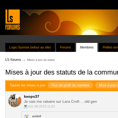
Logic-Sunrise (retour au site)
Forums
Membres
Petites a
→
LS forums
Mises à jour du statut
Mises à jour des statuts de la commu
Toutes les mises à jour
Flux du profil du membre
Mise à jour 
keops37
Je vais me rabatre sur Lara Croft ... old gen
nov. 06 2015 11:01
acide0