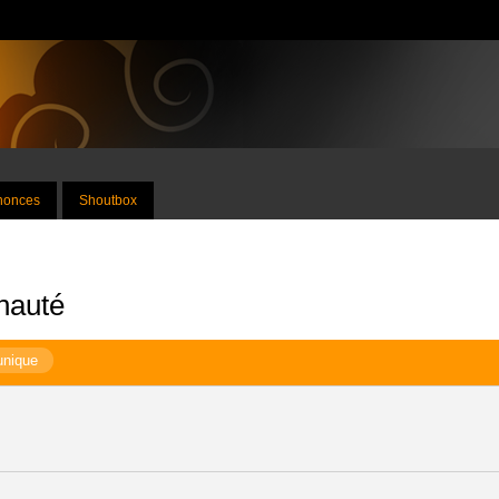
nnonces
Shoutbox
nauté
unique