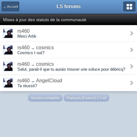
LS forums
← Accueil
Mises à jour des statuts de la communauté
rs460
Merci Artik
rs460
cosmics
→
Cosmics t out?
rs460
cosmics
→
Salut, parait-il que tu aurais trouver une soluce pour débricq?
rs460
AngelCloud
→
Ta réussit?
Version complète
Français (France) LS v4