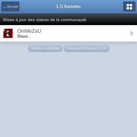
LS forums
← Accueil
Mises à jour des statuts de la communauté
OniMeZoU
Blasé...
Version complète
Français (France) LS v4