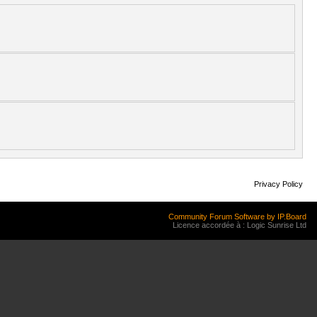
Privacy Policy
Community Forum Software by IP.Board
Licence accordée à : Logic Sunrise Ltd