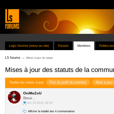
Logic-Sunrise (retour au site)
Forums
Membres
Petites a
→
LS forums
Mises à jour du statut
Mises à jour des statuts de la commu
Toutes les mises à jour
Flux du profil du membre
Mise à jour 
OniMeZoU
Blasé...
oct. 10 2011 18:43
Afficher la totalité des 4 commentaires