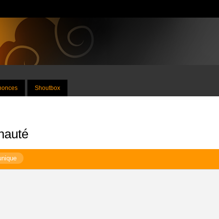
nnonces
Shoutbox
nauté
unique