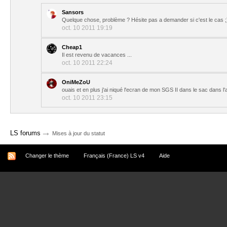
Sansors
Quelque chose, problème ? Hésite pas a demander si c'est le cas ;
oct. 10 2011 19:19
Cheap1
Il est revenu de vacances ...
oct. 10 2011 22:24
OniMeZoU
ouais et en plus j'ai niqué l'ecran de mon SGS II dans le sac dans l'
oct. 10 2011 23:15
→
LS forums
Mises à jour du statut
Changer le thème
Français (France) LS v4
Aide