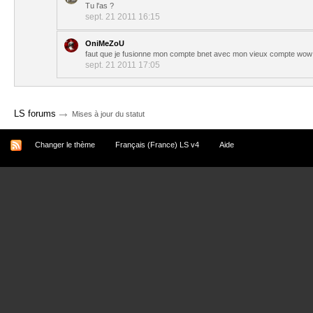
Tu l'as ?
sept. 21 2011 16:15
OniMeZoU
faut que je fusionne mon compte bnet avec mon vieux compte wow 
sept. 21 2011 17:05
→
LS forums
Mises à jour du statut
Changer le thème
Français (France) LS v4
Aide