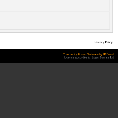
Privacy Policy
Community Forum Software by IP.Board
Licence accordée à : Logic Sunrise Ltd