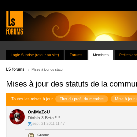
Logic-Sunrise (retour au site)
Forums
Membres
Petites a
→
LS forums
Mises à jour du statut
Mises à jour des statuts de la commu
Toutes les mises à jour
Flux du profil du membre
Mise à jour 
OniMeZoU
Diablo 3 Beta !!!!
sept. 21 2011 11:47
Greenz