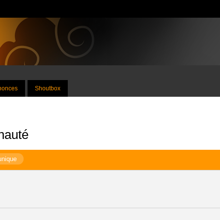
nnonces
Shoutbox
nauté
unique