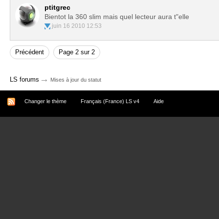
ptitgrec
Bientot la 360 slim mais quel lecteur aura t"elle
juin 16 2010 12:53
Précédent
Page 2 sur 2
→
LS forums
Mises à jour du statut
Changer le thème
Français (France) LS v4
Aide