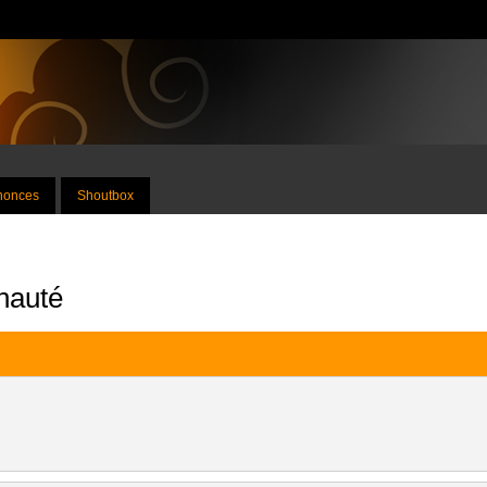
nnonces
Shoutbox
nauté