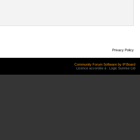
Privacy Policy
Community Forum Software by IP.Board
Licence accordée à : Logic Sunrise Ltd