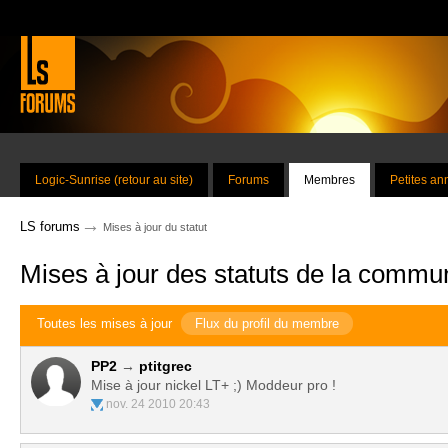
Logic-Sunrise (retour au site)
Forums
Membres
Petites a
→
LS forums
Mises à jour du statut
Mises à jour des statuts de la commu
Toutes les mises à jour
Flux du profil du membre
PP2
→
ptitgrec
Mise à jour nickel LT+ ;) Moddeur pro !
nov. 24 2010 20:43