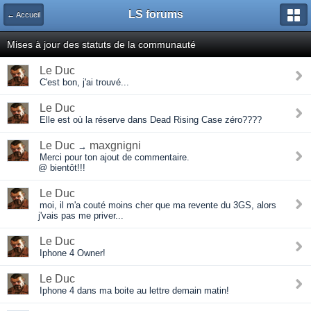
LS forums
← Accueil
Mises à jour des statuts de la communauté
Le Duc
C'est bon, j'ai trouvé...
Le Duc
Elle est où la réserve dans Dead Rising Case zéro????
Le Duc
maxgnigni
→
Merci pour ton ajout de commentaire.
@ bientôt!!!
Le Duc
moi, il m'a couté moins cher que ma revente du 3GS, alors
j'vais pas me priver...
Le Duc
Iphone 4 Owner!
Le Duc
Iphone 4 dans ma boite au lettre demain matin!