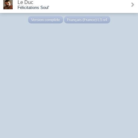
Le Duc
Félicitations Soul'
Version complète
Français (France) LS v4