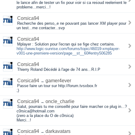
le lance afin de tester un fix pour voir si ca resoud reelement le
probleme...merci...!
Corsica94
Recherche des perso,,e ne pouvant pas lancer XM player pour
un test...me contacter...svp
Corsica94
Mplayer : Solution pour l'ecran qui se fige chez certains.
http://www.logic-sunrise.com/forums/topic/46019-xmplayer-
v001-une-premiere-version/page__st__60#entry506285
Corsica94
Thierry Roland Décédé à l'age de 74 ans...R.I.P
Corsica94
gamer4ever
→
Passe faire un tour sur http://forum.tvsxbox.fr
;)
Corsica94
oncle_charlie
→
Salut, pourrais tu me conseillé pour faire marcher ce plug in...?
c0rsica@hotmail.com
(zero a la place du O de c0rsica)
Merci...!
Corsica94
darkavatars
→