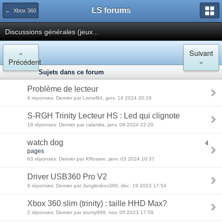
LS forums
← Xbox 360
Discussions générales (jeux...
«
Suivant
Précédent
»
Sujets dans ce forum
Problème de lecteur
4 réponses: Dernier par Lionel84, janv. 14 2024 20:19
S-RGH Trinity Lecteur HS : Led qui clignote
18 réponses: Dernier par calamita, janv. 09 2024 22:20
watch dog
4
pages
63 réponses: Dernier par KRostee, janv. 03 2024 10:37
Driver USB360 Pro V2
9 réponses: Dernier par Junglexbox360, déc. 19 2023 17:54
Xbox 360 slim (trinity) : taille HHD Max?
2 réponses: Dernier par stunty999, nov. 05 2023 17:59