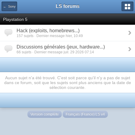
LS forums
← Sony
Playstation 5
Hack (exploits, homebrews...)
157 sujets · Dernier message hier, 10:49
Discussions générales (jeux, hardware...)
66 sujets · Dernier message juil. 29 2026 07:14
Aucun sujet n'a été trouvé. C'est soit parce qu'il n'y a pas de sujet
dans ce forum, soit que les sujets sont plus anciens que la date de
sélection courante.
Version complète
Français (France) LS v4