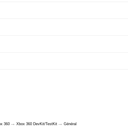
→
→
x 360
Xbox 360 DevKit/TestKit
Général