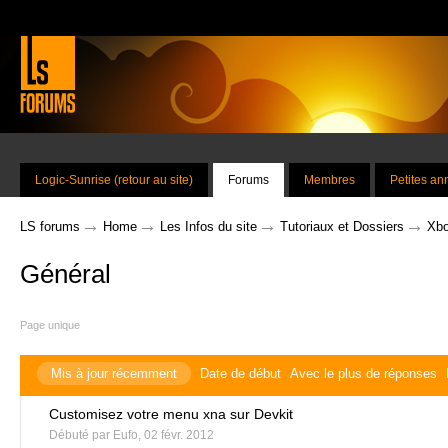
Logic-Sunrise (retour au site)
Forums
Membres
Petites a
→
→
→
→
LS forums
Home
Les Infos du site
Tutoriaux et Dossiers
Xbo
Général
Page unique
Mis à jour récemment
Date de début
Avec le plus de réponses
Customisez votre menu xna sur Devkit
Débuté par
Eufo
,
02 févr. 2012