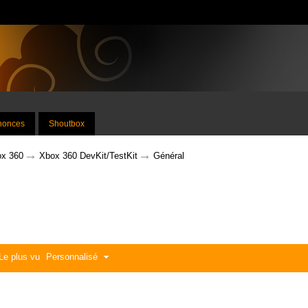
nnonces
Shoutbox
→
→
x 360
Xbox 360 DevKit/TestKit
Général
Le plus vu
Personnalisé