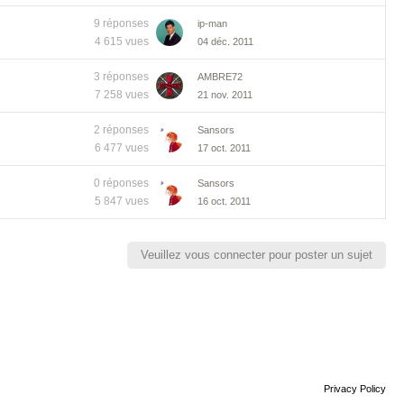
9 réponses
ip-man
4 615 vues
04 déc. 2011
3 réponses
AMBRE72
7 258 vues
21 nov. 2011
2 réponses
Sansors
6 477 vues
17 oct. 2011
0 réponses
Sansors
5 847 vues
16 oct. 2011
Veuillez vous connecter pour poster un sujet
Privacy Policy