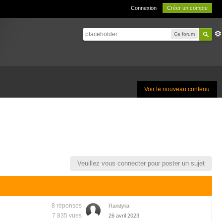
Connexion
Créer un compte
Ce forum
Voir le nouveau contenu
Veuillez vous connecter pour poster un sujet
8 réponses
Randylia
7 835 vues
26 avril 2023