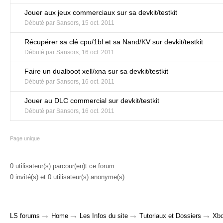
Jouer aux jeux commerciaux sur sa devkit/testkit
Débuté par
Sansors
,
15 oct. 2011
Récupérer sa clé cpu/1bl et sa Nand/KV sur devkit/testkit
Débuté par
Sansors
,
16 oct. 2011
Faire un dualboot xell/xna sur sa devkit/testkit
Débuté par
Sansors
,
16 oct. 2011
Jouer au DLC commercial sur devkit/testkit
Débuté par
Sansors
,
16 oct. 2011
Page unique
0 utilisateur(s) parcour(en)t ce forum
0 invité(s) et 0 utilisateur(s) anonyme(s)
→
→
→
→
LS forums
Home
Les Infos du site
Tutoriaux et Dossiers
Xbo