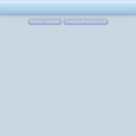
Version complète
Français (France) LS v4