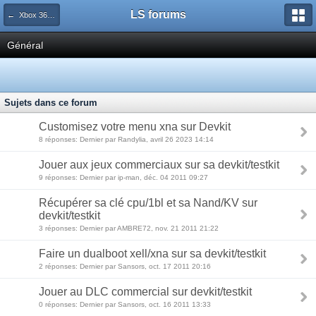
LS forums
← Xbox 360 DevKit/TestKit
Général
Sujets dans ce forum
Customisez votre menu xna sur Devkit
8 réponses: Dernier par Randylia, avril 26 2023 14:14
Jouer aux jeux commerciaux sur sa devkit/testkit
9 réponses: Dernier par ip-man, déc. 04 2011 09:27
Récupérer sa clé cpu/1bl et sa Nand/KV sur
devkit/testkit
3 réponses: Dernier par AMBRE72, nov. 21 2011 21:22
Faire un dualboot xell/xna sur sa devkit/testkit
2 réponses: Dernier par Sansors, oct. 17 2011 20:16
Jouer au DLC commercial sur devkit/testkit
0 réponses: Dernier par Sansors, oct. 16 2011 13:33