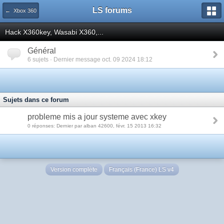
LS forums
← Xbox 360
Hack X360key, Wasabi X360,...
Général
6 sujets · Dernier message oct. 09 2024 18:12
Sujets dans ce forum
probleme mis a jour systeme avec xkey
0 réponses: Dernier par alban 42600, févr. 15 2013 16:32
Version complète
Français (France) LS v4