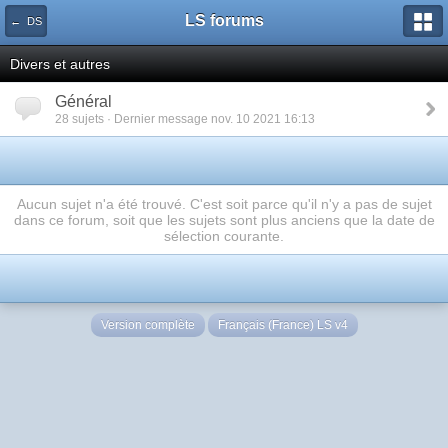
LS forums
← DS
Divers et autres
Général
28 sujets · Dernier message nov. 10 2021 16:13
Aucun sujet n'a été trouvé. C'est soit parce qu'il n'y a pas de sujet
dans ce forum, soit que les sujets sont plus anciens que la date de
sélection courante.
Version complète
Français (France) LS v4