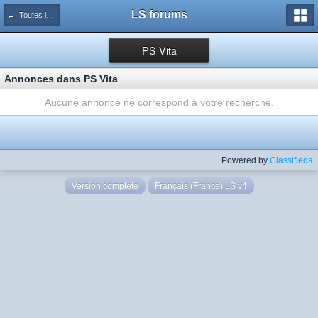
LS forums
← Toutes les annonces
PS Vita
Annonces dans PS Vita
Aucune annonce ne correspond à votre recherche.
Powered by
Classifieds
Version complète
Français (France) LS v4