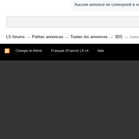
Aucune annonce ne correspond à vo
→
→
→
→
LS forums
Petites annonces
Toutes les annonces
3DS
Conso
Changer le thème
Français (France) LS v4
Aide