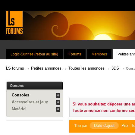
Logic-Sunrise (retour au site)
Forums
Membres
Petites a
→
→
→
→
LS forums
Petites annonces
Toutes les annonces
3DS
Conso
Consoles
Consoles
0
Accessoires et jeux
0
Si vous souhaitez déposer une a
Matériel
0
Toute annonce non conforme ser
Date d'ajout
Prix
Te
Trier par