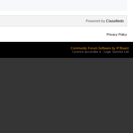
Powered by
Classifieds
Privacy Policy
Community Forum Software by IP.Board
Licence accordée à : Logic Sunrise Ltd