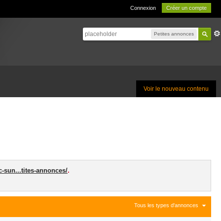
Connexion
Créer un compte
Petites annonces
Voir le nouveau contenu
c-sun...tites-annonces/
.
Tous les types d'annonces