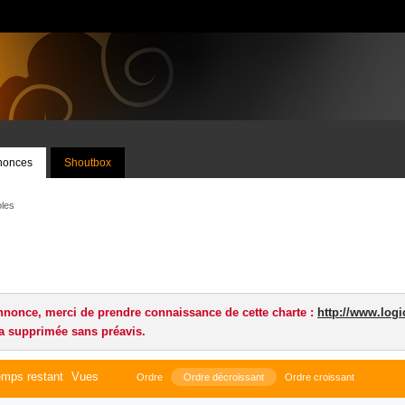
nnonces
Shoutbox
les
nnonce, merci de prendre connaissance de cette charte :
http://www.logi
a supprimée sans préavis.
mps restant
Vues
Ordre
Ordre décroissant
Ordre croissant