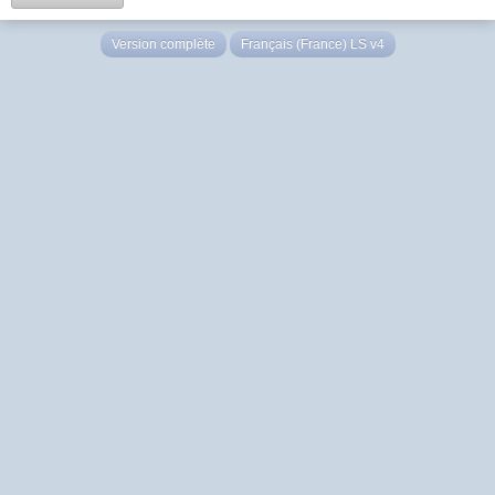
Version complète
Français (France) LS v4