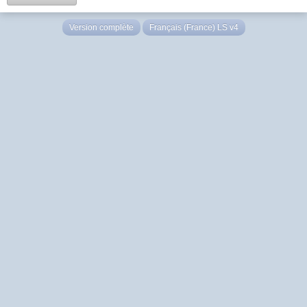
Version complète
Français (France) LS v4