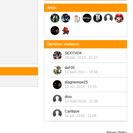
Amis
Derniers visiteurs
SEXYVOX
28 déc. 2018 - 01:57
daf 05
14 avril 2017 - 19:56
diagnemow25
10 oct. 2016 - 19:35
dloo
12 août 2016 - 11:36
Cantique
24 juil. 2016 - 11:08
Privacy Policy