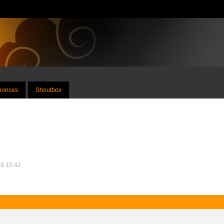
nnonces
Shoutbox
19 15:42