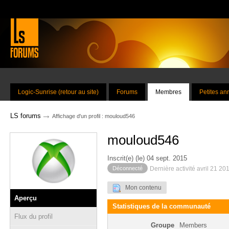
Logic-Sunrise (retour au site)
Forums
Membres
Petites a
→
LS forums
Affichage d'un profil : mouloud546
mouloud546
Inscrit(e) (le) 04 sept. 2015
Déconnecté
Dernière activité avril 21 20
Mon contenu
Aperçu
Statistiques de la communauté
Flux du profil
Groupe
Members