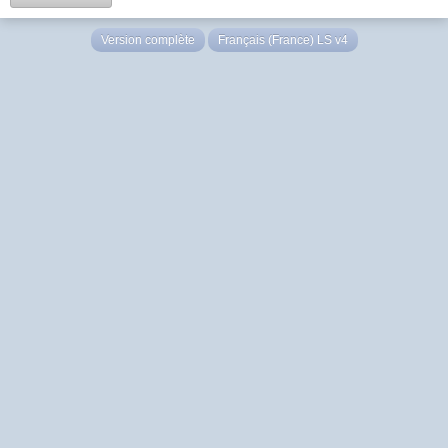
Version complète
Français (France) LS v4