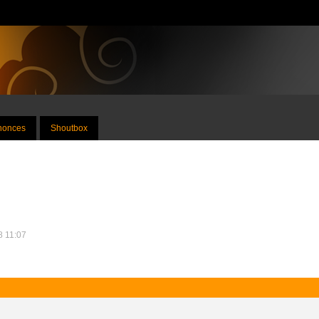
nnonces
Shoutbox
8 11:07