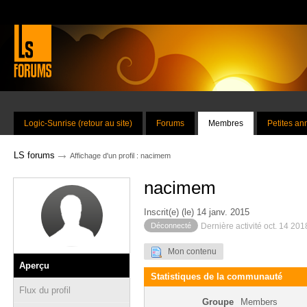
Logic-Sunrise (retour au site)
Forums
Membres
Petites a
→
LS forums
Affichage d'un profil : nacimem
nacimem
Inscrit(e) (le) 14 janv. 2015
Déconnecté
Dernière activité oct. 14 201
Mon contenu
Aperçu
Statistiques de la communauté
Flux du profil
Groupe
Members