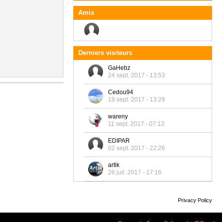
Amis
Derniers visiteurs
GaHebz
24 sept. 2017 - 13:53
Cedou94
19 sept. 2017 - 13:29
wareny
11 sept. 2017 - 07:12
EDIPAR
02 sept. 2017 - 22:26
artik
26 juil. 2017 - 17:16
Privacy Policy