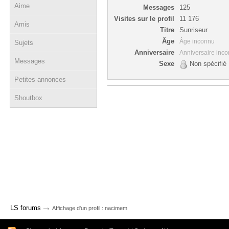
Aime
Messages
125
Visites sur le profil
11 176
Amis
Titre
Sunriseur
Âge
Âge inconnu
Sujets
Anniversaire
Anniversaire inc
Messages
Sexe
Non spécifié
Petites annonces
Shoutbox
→
LS forums
Affichage d'un profil : nacimem