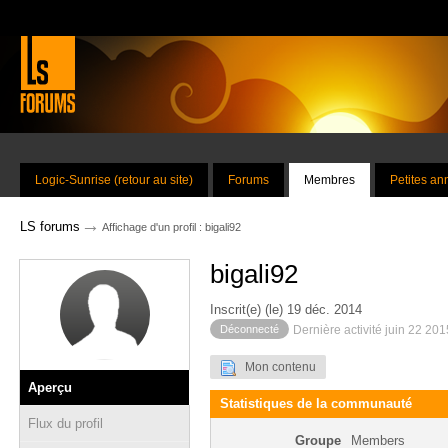
Logic-Sunrise (retour au site)
Forums
Membres
Petites a
→
LS forums
Affichage d'un profil : bigali92
bigali92
Inscrit(e) (le) 19 déc. 2014
Déconnecté
Dernière activité juin 22 20
Mon contenu
Aperçu
Statistiques de la communauté
Flux du profil
Groupe
Members