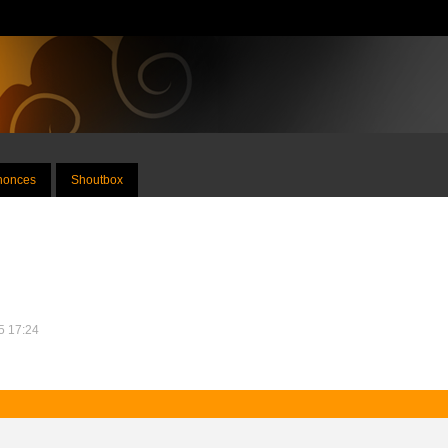
nnonces
Shoutbox
15 17:24