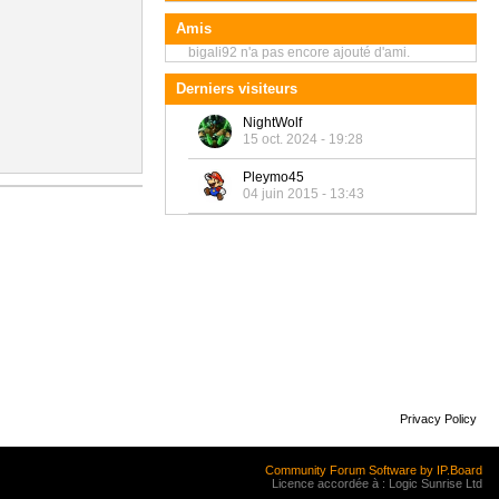
Amis
bigali92 n'a pas encore ajouté d'ami.
Derniers visiteurs
NightWolf
15 oct. 2024 - 19:28
Pleymo45
04 juin 2015 - 13:43
Privacy Policy
Community Forum Software by IP.Board
Licence accordée à : Logic Sunrise Ltd