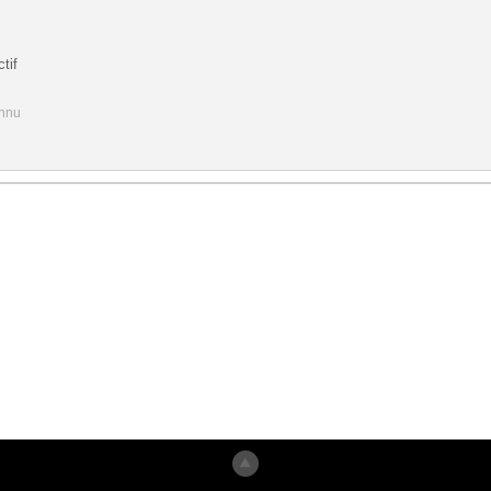
tif
onnu