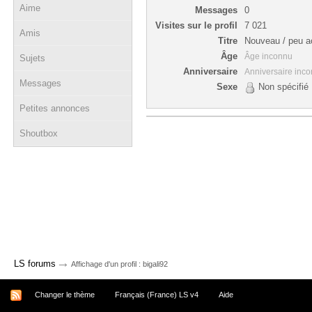
Aime
Messages
0
Visites sur le profil
7 021
Amis
Titre
Nouveau / peu ac
Âge
Âge inconnu
Sujets
Anniversaire
Anniversaire inc
Messages
Sexe
Non spécifié
Petites annonces
Shoutbox
→
LS forums
Affichage d'un profil : bigali92
Changer le thème
Français (France) LS v4
Aide