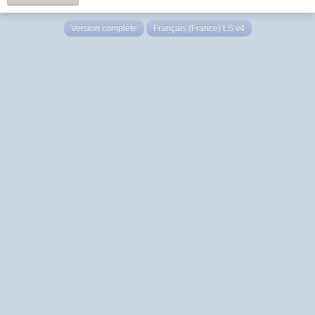
Version complète
Français (France) LS v4